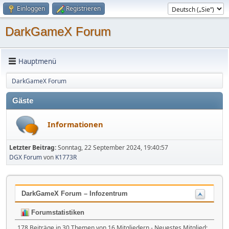
Einloggen
Registrieren
DarkGameX Forum
Hauptmenü
DarkGameX Forum
Gäste
Informationen
Letzter Beitrag:
Sonntag, 22 September 2024, 19:40:57
DGX Forum
von
K1773R
DarkGameX Forum – Infozentrum
Forumstatistiken
178 Beiträge in 30 Themen von 16 Mitgliedern - Neuestes Mitglied: