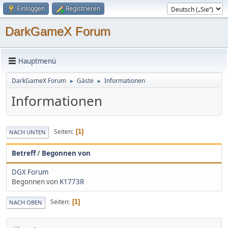
Einloggen
Registrieren
DarkGameX Forum
Hauptmenü
DarkGameX Forum
Gäste
Informationen
►
►
Informationen
Seiten
1
NACH UNTEN
Betreff
/
Begonnen von
DGX Forum
Begonnen von
K1773R
Seiten
1
NACH OBEN