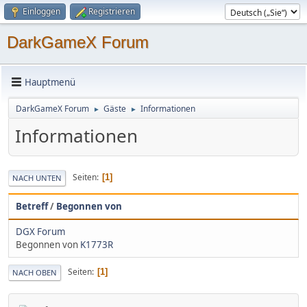
Einloggen
Registrieren
DarkGameX Forum
Hauptmenü
DarkGameX Forum
Gäste
Informationen
►
►
Informationen
Seiten
1
NACH UNTEN
Betreff
/
Begonnen von
DGX Forum
Begonnen von
K1773R
Seiten
1
NACH OBEN