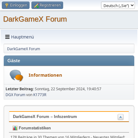
Einloggen
Registrieren
DarkGameX Forum
Hauptmenü
DarkGameX Forum
Gäste
Informationen
Letzter Beitrag:
Sonntag, 22 September 2024, 19:40:57
DGX Forum
von
K1773R
DarkGameX Forum – Infozentrum
Forumstatistiken
178 Beiträge in 30 Themen von 16 Mitgliedern - Neuestes Mitglied: