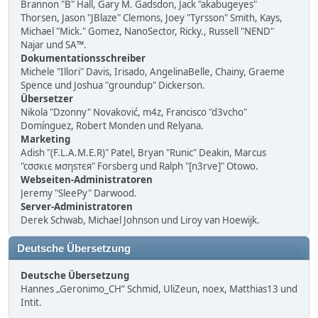
Brannon "B" Hall, Gary M. Gadsdon, Jack "akabugeyes"
Thorsen, Jason "JBlaze" Clemons, Joey "Tyrsson" Smith, Kays,
Michael "Mick." Gomez, NanoSector, Ricky., Russell "NEND"
Najar und SA™.
Dokumentationsschreiber
Michele "Illori" Davis, Irisado, AngelinaBelle, Chainy, Graeme
Spence und Joshua "groundup" Dickerson.
Übersetzer
Nikola "Dzonny" Novaković, m4z, Francisco "d3vcho"
Domínguez, Robert Monden und Relyana.
Marketing
Adish "(F.L.A.M.E.R)" Patel, Bryan "Runic" Deakin, Marcus
"cσσкιє мσηѕтєя" Forsberg und Ralph "[n3rve]" Otowo.
Webseiten-Administratoren
Jeremy "SleePy" Darwood.
Server-Administratoren
Derek Schwab, Michael Johnson und Liroy van Hoewijk.
Deutsche Übersetzung
Deutsche Übersetzung
Hannes „Geronimo_CH“ Schmid, UliZeun, noex, Matthias13 und
Intit.