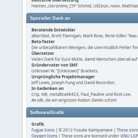
Deutsche Übersetzung
Hannes „Geronimo_CH“ Schmid, UliZeun, noex, Matthias1
Spezieller Dank an
Beratende Entwickler
albertlast, Brett Flannigan, Mark Rose, René-Gilles "Na
Beta-Tester
Die unbezahlbaren Wenigen, die unermüdlich Fehler fi
Übersetzer
Vielen Dank für Eure Mühe, damit Menschen überall au
Gründervater von SMF
Unknown W. "[Unknown]" Brackets.
Ursprüngliche Projektmanager
Jeff Lewis, Joseph Fung und David Recordon.
In Gedenken an
Crip, K@, metallica48423, Paul_Pauline und Rock Lee.
An alle, die wir vergessen haben: Danke schön!
Software/Grafik
Grafik
Fugue Icons
| © 2012 Yusuke Kamiyamane | These icons 
Oxygen Icons
| These icons are licensed under
GNU LGP