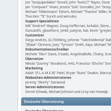
Jon "Sesquipedalian" Stovell, John "live627" Rayes, Osc
Jan "Compuart" Visser, Jessica "Suki" González, Jon "Se
Michael "Oldiesmann" Eshom, Michael "Thantos" Miller, N
Thorsten "TE" Eurich und winrules.
Support-Spezialisten
Will "Kindred" Wagner, Doug Heffernan, lurkalot, Steve, 
Duncan85, gbsothere, JimM, Justyne, Kat, Kevin "greykn
Customizer
Diego Andrés, GL700Wing, Johnnie "TwitchisMental" Bal
"JBlaze" Clemons, Joey "Tyrsson" Smith, Kays, Michael "
Dokumentationsschreiber
Michele "Illori" Davis, Irisado, AngelinaBelle, Chainy,
Übersetzer
Nikola "Dzonny" Novaković, m4z, Francisco "d3vcho" D
Marketing
Adish "(F.L.A.M.E.R)" Patel, Bryan "Runic" Deakin, Marc
Webseiten-Administratoren
Jeremy "SleePy" Darwood.
Server-Administratoren
Derek Schwab, Michael Johnson und Liroy van Hoewijk.
Deutsche Übersetzung