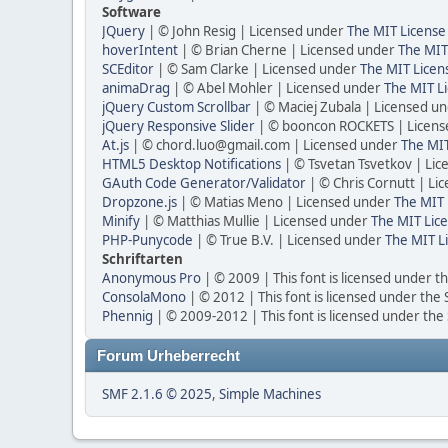
Software
JQuery
| © John Resig | Licensed under
The MIT License
hoverIntent
| © Brian Cherne | Licensed under
The MIT
SCEditor
| © Sam Clarke | Licensed under
The MIT Licen
animaDrag
| © Abel Mohler | Licensed under
The MIT Li
jQuery Custom Scrollbar
| © Maciej Zubala | Licensed u
jQuery Responsive Slider
| © booncon ROCKETS | Licen
At.js
| © chord.luo@gmail.com | Licensed under
The MIT
HTML5 Desktop Notifications
| © Tsvetan Tsvetkov | Li
GAuth Code Generator/Validator
| © Chris Cornutt | L
Dropzone.js
| © Matias Meno | Licensed under
The MIT 
Minify
| © Matthias Mullie | Licensed under
The MIT Lice
PHP-Punycode
| © True B.V. | Licensed under
The MIT L
Schriftarten
Anonymous Pro
| © 2009 | This font is licensed under t
ConsolaMono
| © 2012 | This font is licensed under the
Phennig
| © 2009-2012 | This font is licensed under the
Forum Urheberrecht
SMF 2.1.6 © 2025
,
Simple Machines