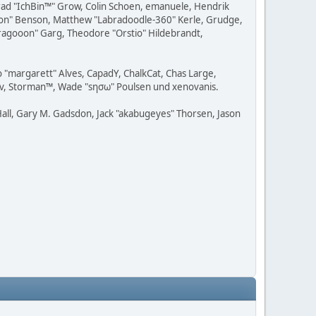
 Brad "IchBin™" Grow, Colin Schoen, emanuele, Hendrik
ession" Benson, Matthew "Labradoodle-360" Kerle, Grudge,
"Dragooon" Garg, Theodore "Orstio" Hildebrandt,
o "margarett" Alves, CapadY, ChalkCat, Chas Large,
adav, Storman™, Wade "sησω" Poulsen und xenovanis.
all, Gary M. Gadsdon, Jack "akabugeyes" Thorsen, Jason