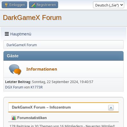
Einloggen
Registrieren
DarkGameX Forum
Hauptmenü
DarkGameX Forum
Gäste
Informationen
Letzter Beitrag:
Sonntag, 22 September 2024, 19:40:57
DGX Forum
von
K1773R
DarkGameX Forum – Infozentrum
Forumstatistiken
178 Beiträge in 30 Themen von 16 Mitgliedern - Neuestes Mitglied: