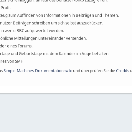
zer sich einloggen, um auf das Benutzerkonto zuzugreifen.
Profil.
erkzeug zum Auffinden von Informationen in Beiträgen und Themen.
enutzer Beiträgen schreiben um sich selbst auszudrücken.
ein wenig BBC aufgewertet werden.
önliche Mitteilungen untereinander versenden.
ieder eines Forums.
ertage und Geburtstage mit dem Kalender im Auge behalten.
tures von SMF.
as
Simple-Machines-Dokumentationswiki
und überprüfen Sie die
Credits
u