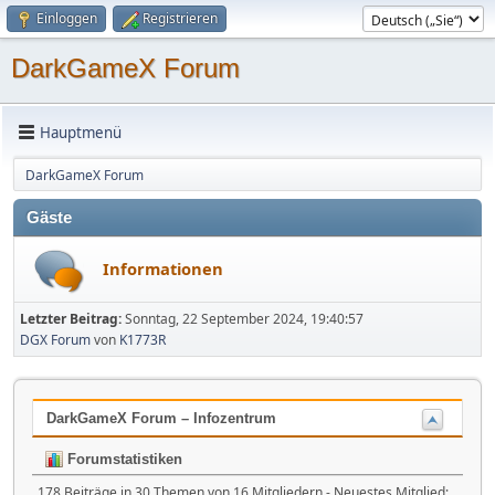
Einloggen
Registrieren
DarkGameX Forum
Hauptmenü
DarkGameX Forum
Gäste
Informationen
Letzter Beitrag:
Sonntag, 22 September 2024, 19:40:57
DGX Forum
von
K1773R
DarkGameX Forum – Infozentrum
Forumstatistiken
178 Beiträge in 30 Themen von 16 Mitgliedern - Neuestes Mitglied: