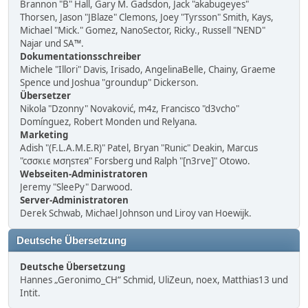
Brannon "B" Hall, Gary M. Gadsdon, Jack "akabugeyes"
Thorsen, Jason "JBlaze" Clemons, Joey "Tyrsson" Smith, Kays,
Michael "Mick." Gomez, NanoSector, Ricky., Russell "NEND"
Najar und SA™.
Dokumentationsschreiber
Michele "Illori" Davis, Irisado, AngelinaBelle, Chainy, Graeme
Spence und Joshua "groundup" Dickerson.
Übersetzer
Nikola "Dzonny" Novaković, m4z, Francisco "d3vcho"
Domínguez, Robert Monden und Relyana.
Marketing
Adish "(F.L.A.M.E.R)" Patel, Bryan "Runic" Deakin, Marcus
"cσσкιє мσηѕтєя" Forsberg und Ralph "[n3rve]" Otowo.
Webseiten-Administratoren
Jeremy "SleePy" Darwood.
Server-Administratoren
Derek Schwab, Michael Johnson und Liroy van Hoewijk.
Deutsche Übersetzung
Deutsche Übersetzung
Hannes „Geronimo_CH“ Schmid, UliZeun, noex, Matthias13 und
Intit.