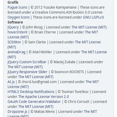
Grafik
Fugue Icons
| © 2012 Yusuke Kamiyamane | These icons are
licensed under a Creative Commons Attribution 3.0 License
Oxygen Icons
| These icons are licensed under
GNU LGPLv3
Software
JQuery
| © John Resig | Licensed under
The MIT License (MIT)
hoverIntent
| © Brian Cherne | Licensed under
The MIT
License (MIT)
SCEditor
| © Sam Clarke | Licensed under
The MIT License
(MIT)
animaDrag
| © Abel Mohler | Licensed under
The MIT License
(MIT)
jQuery Custom Scrollbar
| © Maciej Zubala | Licensed under
The MIT License (MIT)
jQuery Responsive Slider
| © booncon ROCKETS | Licensed
under
The MIT License (MIT)
At.js
| © chord.luo@gmail.com | Licensed under
The MIT
License (MIT)
HTML5 Desktop Notifications
| © Tsvetan Tsvetkov | Licensed
under
The Apache License Version 2.0
GAuth Code Generator/Validator
| © Chris Cornutt | Licensed
under
The MIT License (MIT)
Dropzone.js
| © Matias Meno | Licensed under
The MIT
License (MIT)