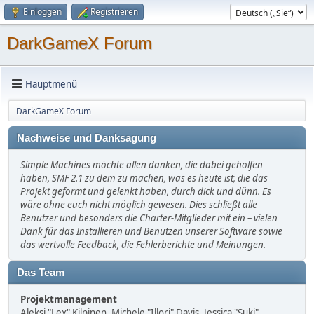
Einloggen
Registrieren
DarkGameX Forum
Hauptmenü
DarkGameX Forum
Nachweise und Danksagung
Simple Machines möchte allen danken, die dabei geholfen
haben, SMF 2.1 zu dem zu machen, was es heute ist; die das
Projekt geformt und gelenkt haben, durch dick und dünn. Es
wäre ohne euch nicht möglich gewesen. Dies schließt alle
Benutzer und besonders die Charter-Mitglieder mit ein – vielen
Dank für das Installieren und Benutzen unserer Software sowie
das wertvolle Feedback, die Fehlerberichte und Meinungen.
Das Team
Projektmanagement
Aleksi "Lex" Kilpinen, Michele "Illori" Davis, Jessica "Suki"