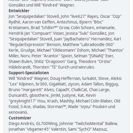
González und Will "Kindred" Wagner.
Entwickler
Jon "Sesquipedalian" Stovell, John "live627" Rayes, Oscar "Ozp"
Rydhé, Aaron van Geffen, Antechinus, Bjoern "Bloc"
Kristiansen, Brad "IchBin™" Grow, Colin Schoen, emanuele,
Hendrik Jan "Compuart" Visser, Jessica "Suki" González, Jon
"Sesquipedalian" Stovell, Juan "JayBachatero" Hernandez, Karl
"RegularExpression" Benson, Matthew "Labradoodle-360"
Kerle, Grudge, Michael "Oldiesmann" Eshom, Michael "Thantos"
Miller, Norv, Peter "Arantor" Spicer, Selman "[SiNaN]" Eser,
Shawn Bulen, Shitiz "Dragooon" Garg, Theodore "Orstio"
Hildebrandt, Thorsten "TE" Eurich und winrules.
Support-Spezialisten
Will "Kindred" Wagner, Doug Heffernan, lurkalot, Steve, Aleksi
"Lex" Kilpinen, br360, GigaWatt, ziycon, Adam Tallon, Bigguy,
Bruno "margarett" Alves, CapadY, ChalkCat, Chas Large,
Duncan85, gbsothere, JimM, Justyne, Kat, Kevin
"greyknight17" Hou, Krash, Mashby, Michael Colin Blaber, Old
Fossil, S-Ace, shadav, Storman™, Wade "sησω" Poulsen und
xenovanis.
Customizer
Diego Andrés, GL700Wing, Johnnie "TwitchisMental" Ballew,
Jonathan "vbgamer45" Valentin, Sami "SychO" Mazouz,